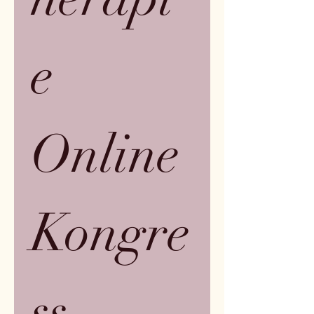
e 
Online 
Kongre
ss - 