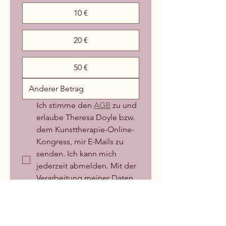
10 €
20 €
50 €
Ich stimme den 
AGB
 zu und 
erlaube Theresa Doyle bzw. 
dem Kunsttherapie-Online-
Kongress, mir E-Mails zu 
senden. Ich kann mich 
jederzeit abmelden. Mit der 
Verarbeitung meiner Daten 
gemäß der 
Datenschutzerklärung
 bin 
ich einverstanden.