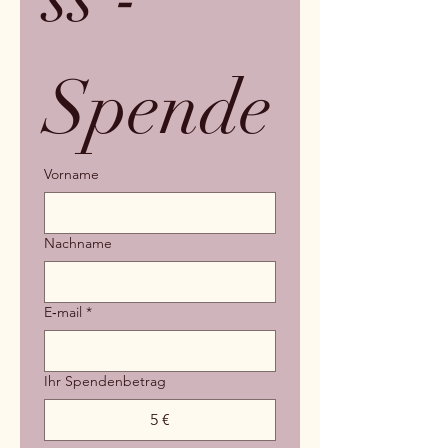
Spende
Vorname
Nachname
E‑mail
*
Ihr Spendenbetrag
5 €